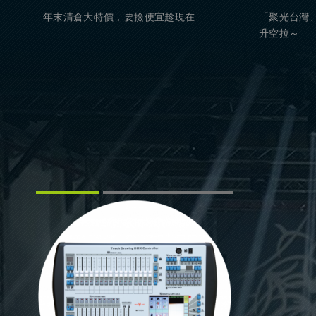
年末清倉大特價，要撿便宜趁現在
「聚光台灣、
升空拉～