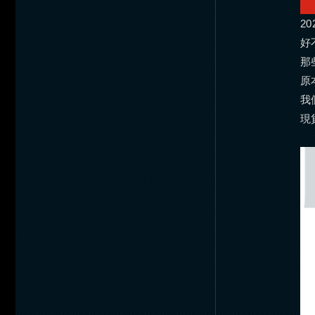
2
好
那
原
我
現