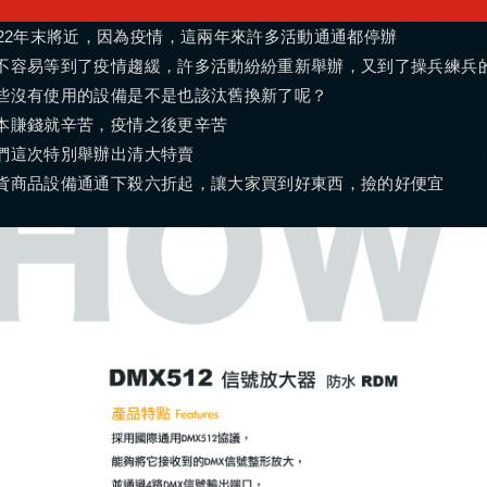
022年末將近，因為疫情，這兩年來許多活動通通都停辦
不容易等到了疫情趨緩，許多活動紛紛重新舉辦，又到了操兵練兵
些沒有使用的設備是不是也該汰舊換新了呢？
本賺錢就辛苦，疫情之後更辛苦
們這次特別舉辦出清大特賣
貨商品設備通通下殺六折起，讓大家買到好東西，撿的好便宜